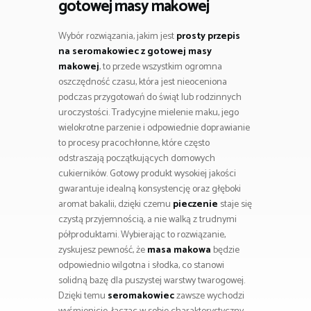
gotowej masy makowej
Wybór rozwiązania, jakim jest
prosty przepis
na seromakowiec z gotowej masy
makowej
, to przede wszystkim ogromna
oszczędność czasu, która jest nieoceniona
podczas przygotowań do świąt lub rodzinnych
uroczystości. Tradycyjne mielenie maku, jego
wielokrotne parzenie i odpowiednie doprawianie
to procesy pracochłonne, które często
odstraszają początkujących domowych
cukierników. Gotowy produkt wysokiej jakości
gwarantuje idealną konsystencję oraz głęboki
aromat bakalii, dzięki czemu
pieczenie
staje się
czystą przyjemnością, a nie walką z trudnymi
półproduktami. Wybierając to rozwiązanie,
zyskujesz pewność, że
masa makowa
będzie
odpowiednio wilgotna i słodka, co stanowi
solidną bazę dla puszystej warstwy twarogowej.
Dzięki temu
seromakowiec
zawsze wychodzi