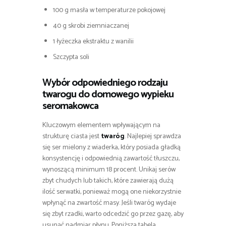
100 g masła w temperaturze pokojowej
40 g skrobi ziemniaczanej
1 łyżeczka ekstraktu z wanilii
Szczypta soli
Wybór odpowiedniego rodzaju
twarogu do domowego wypieku
seromakowca
Kluczowym elementem wpływającym na
strukturę ciasta jest
twaróg
. Najlepiej sprawdza
się ser mielony z wiaderka, który posiada gładką
konsystencję i odpowiednią zawartość tłuszczu,
wynoszącą minimum 18 procent. Unikaj serów
zbyt chudych lub takich, które zawierają dużą
ilość serwatki, ponieważ mogą one niekorzystnie
wpłynąć na zwartość masy. Jeśli twaróg wydaje
się zbyt rzadki, warto odcedzić go przez gazę, aby
usunąć nadmiar płynu. Poniższa tabela