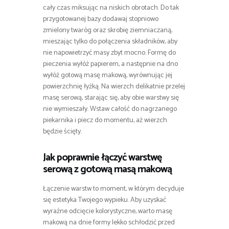
cały czas miksując na niskich obrotach. Do tak
przygotowanej bazy dodawaj stopniowo
zmielony twaróg oraz skrobię ziemniaczaną,
mieszając tylko do połączenia składników, aby
nie napowietrzyć masy zbyt mocno. Formę do
pieczenia wyłóż papierem, a następnie na dno
wyłóż gotową masę makową, wyrównując jej
powierzchnię łyżką. Na wierzch delikatnie przelej
masę serową, starając się, aby obie warstwy się
nie wymieszały. Wstaw całość do nagrzanego
piekarnika i piecz do momentu, aż wierzch
będzie ścięty.
Jak poprawnie łączyć warstwę
serową z gotową masą makową
Łączenie warstw to moment, w którym decyduje
się estetyka Twojego wypieku. Aby uzyskać
wyraźne odcięcie kolorystyczne, warto masę
makową na dnie formy lekko schłodzić przed