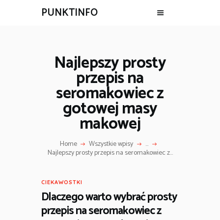
PUNKTINFO
Najlepszy prosty
przepis na
seromakowiec z
gotowej masy
makowej
Home
Wszystkie wpisy
...
Najlepszy prosty przepis na seromakowiec z...
CIEKAWOSTKI
Dlaczego warto wybrać prosty
przepis na seromakowiec z