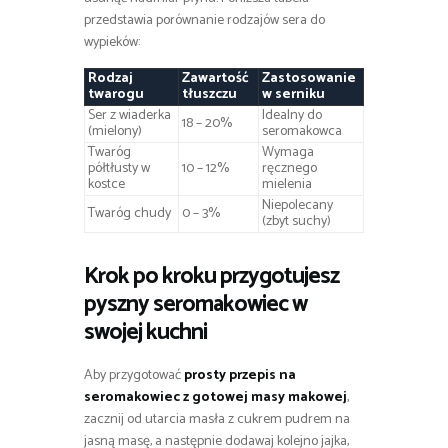
przedstawia porównanie rodzajów sera do
wypieków:
Rodzaj
Zawartość
Zastosowanie
twarogu
tłuszczu
w serniku
Ser z wiaderka
Idealny do
18 – 20%
(mielony)
seromakowca
Twaróg
Wymaga
półtłusty w
10 – 12%
ręcznego
kostce
mielenia
Niepolecany
Twaróg chudy
0 – 3%
(zbyt suchy)
Krok po kroku przygotujesz
pyszny seromakowiec w
swojej kuchni
Aby przygotować
prosty przepis na
seromakowiec z gotowej masy makowej
,
zacznij od utarcia masła z cukrem pudrem na
jasną masę, a następnie dodawaj kolejno jajka,