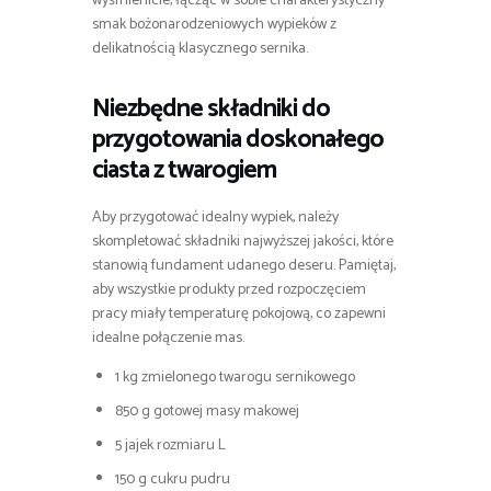
wyśmienicie, łącząc w sobie charakterystyczny
smak bożonarodzeniowych wypieków z
delikatnością klasycznego sernika.
Niezbędne składniki do
przygotowania doskonałego
ciasta z twarogiem
Aby przygotować idealny wypiek, należy
skompletować składniki najwyższej jakości, które
stanowią fundament udanego deseru. Pamiętaj,
aby wszystkie produkty przed rozpoczęciem
pracy miały temperaturę pokojową, co zapewni
idealne połączenie mas.
1 kg zmielonego twarogu sernikowego
850 g gotowej masy makowej
5 jajek rozmiaru L
150 g cukru pudru