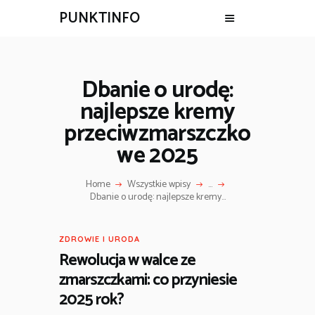
PUNKTINFO
Dbanie o urodę:
najlepsze kremy
przeciwzmarszczko
we 2025
Home
Wszystkie wpisy
...
Dbanie o urodę: najlepsze kremy...
ZDROWIE I URODA
Rewolucja w walce ze
zmarszczkami: co przyniesie
2025 rok?