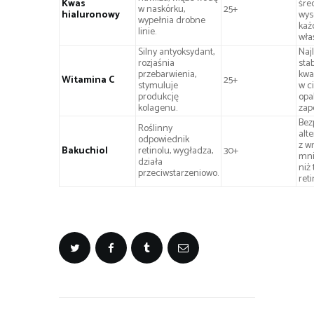
Kwas
śre
w naskórku,
25+
hialuronowy
wys
wypełnia drobne
każ
linie.
wła
Silny antyoksydant,
Naj
rozjaśnia
stab
przebarwienia,
kwa
Witamina C
25+
stymuluje
w c
produkcję
opa
kolagenu.
zap
Bez
Roślinny
alt
odpowiednik
z wr
Bakuchiol
retinolu, wygładza,
30+
mni
działa
niż
przeciwstarzeniowo.
reti