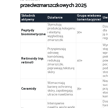
przeciwzmarszczkowych 2025
Składnik
Grupa wiekowa
Działanie
Uw
aktywny
(orientacyjnie)
Stymulują
Dzi
produkcję kolagenu
Peptydy
dla
i elastyny,
30+
biomimetyczne
ją o
wygładzają
reg
zmarszczki.
Wy
Przyspieszają
sto
odnowę
wpr
komórkową,
pie
Retinoidy (np.
redukują
40+
po
retinol)
zmarszczki,
poc
poprawiają teksturę
pod
skóry.
sto
och
Nie
Wzmacniają
such
barierę ochronną
Ceramidy
35+
prz
skóry, zapobiegają
ela
utracie nawilżenia.
kom
Dos
Intensywnie
for
nawilża, wiąże wodę