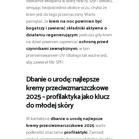
delikatnie wklepana w skórę twarzy, szyi i dekoltu,
omijając bezpośrednio okolice oczu, chyba że
krem jest do tego przeznaczony. Warto
pamiętać, że
krem na noc powinien być
bogatszy i zawierać składniki aktywne o
działaniu regenerującym
, podczas gdy krem
na dzień powinien zapewniać
ochronę przed
czynnikami zewnętrznymi
, w tym
promieniowaniem UV (dlatego tak ważne jest,
aby zawierał filtr SPF).
Dbanie o urodę: najlepsze
kremy przeciwzmarszczkowe
2025 – profilaktyka jako klucz
do młodej skóry
W kontekście
dbanie o urodę najlepsze
kremy przeciwzmarszczkowe 2025
, warto
podkreślić znaczenie
profilaktyki
. Zamiast