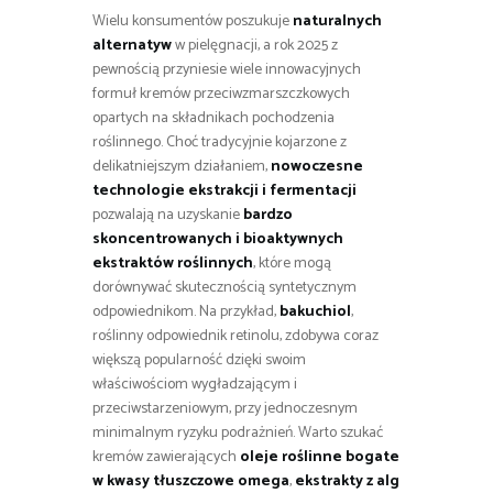
Wielu konsumentów poszukuje
naturalnych
alternatyw
w pielęgnacji, a rok 2025 z
pewnością przyniesie wiele innowacyjnych
formuł kremów przeciwzmarszczkowych
opartych na składnikach pochodzenia
roślinnego. Choć tradycyjnie kojarzone z
delikatniejszym działaniem,
nowoczesne
technologie ekstrakcji i fermentacji
pozwalają na uzyskanie
bardzo
skoncentrowanych i bioaktywnych
ekstraktów roślinnych
, które mogą
dorównywać skutecznością syntetycznym
odpowiednikom. Na przykład,
bakuchiol
,
roślinny odpowiednik retinolu, zdobywa coraz
większą popularność dzięki swoim
właściwościom wygładzającym i
przeciwstarzeniowym, przy jednoczesnym
minimalnym ryzyku podrażnień. Warto szukać
kremów zawierających
oleje roślinne bogate
w kwasy tłuszczowe omega
,
ekstrakty z alg