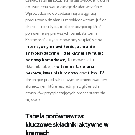
czekać, aż zmarszczki staną się głębokie i trudne
do usunięcia, warto zacząć działać wcześniej.
Wprowadzenie do codziennej pielęgnacji
produktów o działaniu zapobiegawczym, już od
około 25. roku życia, może znacząco opóźnić
pojawienie się pierwszych oznak starzenia.
Kremy profilaktyczne powinny skupiać się na
intensywnym nawilżeniu, ochronie
antyoksydacyjnej i delikatnej stymulacji
odnowy komórkowej
. Kluczowe są tu
składniki takie jak
witamina C
,
zielona
herbata
,
kwas hialuronowy
oraz
filtry UV
chroniące przed szkodliwym promieniowaniem
słonecznym, które jest jednym z głównych
czynników przyspieszających proces starzenia
się skóry.
Tabela porównawcza:
kluczowe składniki aktywne w
kremach