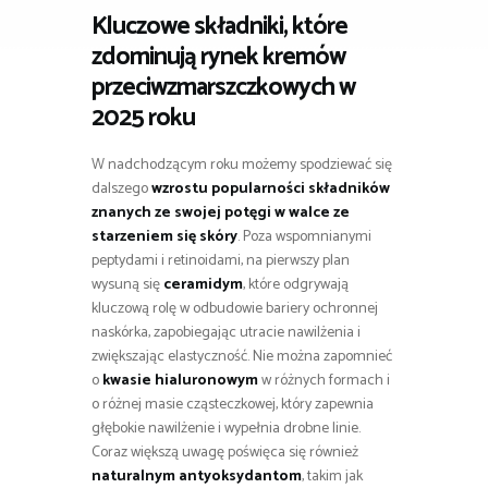
Kluczowe składniki, które
zdominują rynek kremów
przeciwzmarszczkowych w
2025 roku
W nadchodzącym roku możemy spodziewać się
dalszego
wzrostu popularności składników
znanych ze swojej potęgi w walce ze
starzeniem się skóry
. Poza wspomnianymi
peptydami i retinoidami, na pierwszy plan
wysuną się
ceramidym
, które odgrywają
kluczową rolę w odbudowie bariery ochronnej
naskórka, zapobiegając utracie nawilżenia i
zwiększając elastyczność. Nie można zapomnieć
o
kwasie hialuronowym
w różnych formach i
o różnej masie cząsteczkowej, który zapewnia
głębokie nawilżenie i wypełnia drobne linie.
Coraz większą uwagę poświęca się również
naturalnym antyoksydantom
, takim jak