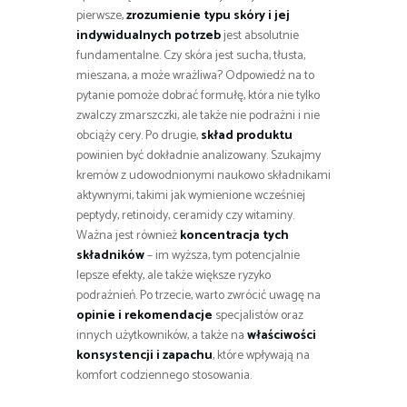
pierwsze,
zrozumienie typu skóry i jej
indywidualnych potrzeb
jest absolutnie
fundamentalne. Czy skóra jest sucha, tłusta,
mieszana, a może wrażliwa? Odpowiedź na to
pytanie pomoże dobrać formułę, która nie tylko
zwalczy zmarszczki, ale także nie podrażni i nie
obciąży cery. Po drugie,
skład produktu
powinien być dokładnie analizowany. Szukajmy
kremów z udowodnionymi naukowo składnikami
aktywnymi, takimi jak wymienione wcześniej
peptydy, retinoidy, ceramidy czy witaminy.
Ważna jest również
koncentracja tych
składników
– im wyższa, tym potencjalnie
lepsze efekty, ale także większe ryzyko
podrażnień. Po trzecie, warto zwrócić uwagę na
opinie i rekomendacje
specjalistów oraz
innych użytkowników, a także na
właściwości
konsystencji i zapachu
, które wpływają na
komfort codziennego stosowania.