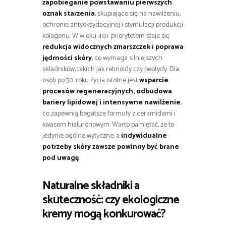
zapobieganie powstawaniu pierwszych
oznak starzenia
, skupiające się na nawilżeniu,
ochronie antyoksydacyjnej i stymulacji produkcji
kolagenu. W wieku 40+ priorytetem staje się
redukcja widocznych zmarszczek i poprawa
jędrności skóry
, co wymaga silniejszych
składników, takich jak retinoidy czy peptydy. Dla
osób po 50. roku życia istotne jest
wsparcie
procesów regeneracyjnych, odbudowa
bariery lipidowej i intensywne nawilżenie
,
co zapewnią bogatsze formuły z ceramidami i
kwasem hialuronowym. Warto pamiętać, że to
jedynie ogólne wytyczne, a
indywidualne
potrzeby skóry zawsze powinny być brane
pod uwagę
.
Naturalne składniki a
skuteczność: czy ekologiczne
kremy mogą konkurować?