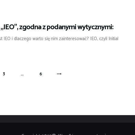
 „IEO”, zgodna z podanymi wytycznymi:
t IEO i dlaczego warto się nim zainteresować? IEO, czyli Initial
PAGE
3
…
PAGE
6
>