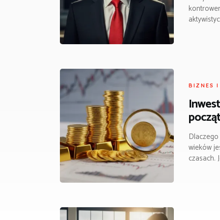
kontrower
aktywisty
BIZNES 
Inwest
począ
Dlaczego 
wieków je
czasach. 