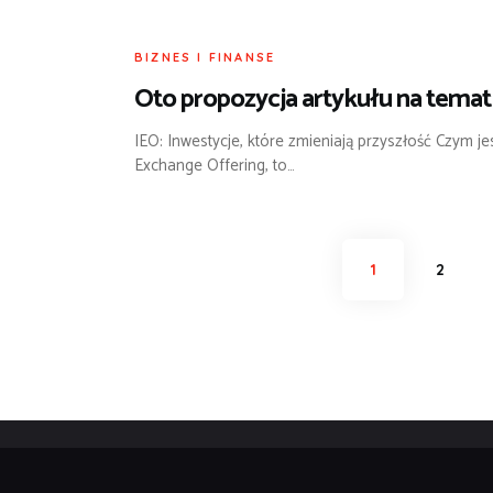
BIZNES I FINANSE
Oto propozycja artykułu na temat
IEO: Inwestycje, które zmieniają przyszłość Czym jes
Exchange Offering, to…
Stronicowanie
PAGE
1
PAGE
2
wpisów