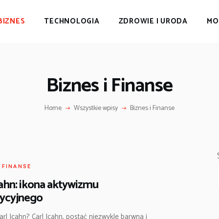
BIZNES
TECHNOLOGIA
ZDROWIE I URODA
MO
Biznes i Finanse
Home
Wszystkie wpisy
Biznes i Finanse
I FINANSE
cahn: ikona aktywizmu
tycyjnego
arl Icahn? Carl Icahn, postać niezwykle barwna i