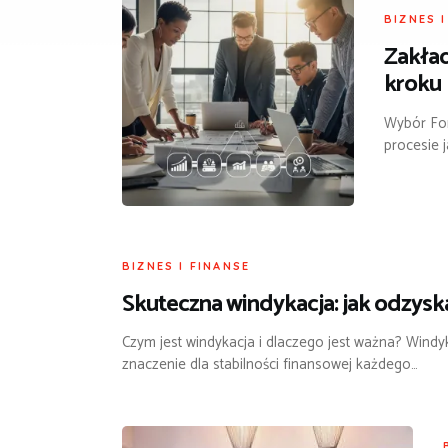
BIZNES 
Zakład
kroku
Wybór For
procesie j
BIZNES I FINANSE
Skuteczna windykacja: jak odzysk
Czym jest windykacja i dlaczego jest ważna? Windy
znaczenie dla stabilności finansowej każdego…