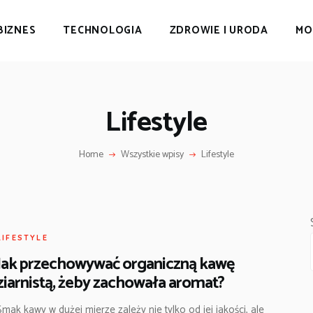
BIZNES
TECHNOLOGIA
ZDROWIE I URODA
MO
Lifestyle
Home
Wszystkie wpisy
Lifestyle
LIFESTYLE
Jak przechowywać organiczną kawę
ziarnistą, żeby zachowała aromat?
Smak kawy w dużej mierze zależy nie tylko od jej jakości, ale