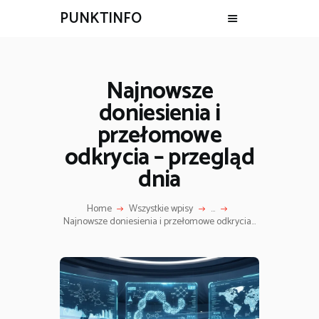
PUNKTINFO
Najnowsze
doniesienia i
przełomowe
odkrycia – przegląd
dnia
Home
Wszystkie wpisy
...
Najnowsze doniesienia i przełomowe odkrycia...