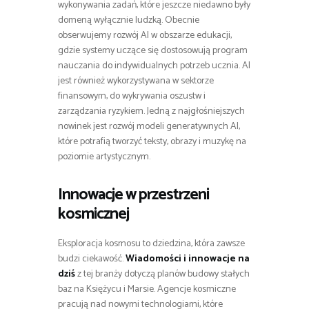
wykonywania zadań, które jeszcze niedawno były
domeną wyłącznie ludzką. Obecnie
obserwujemy rozwój AI w obszarze edukacji,
gdzie systemy uczące się dostosowują program
nauczania do indywidualnych potrzeb ucznia. AI
jest również wykorzystywana w sektorze
finansowym, do wykrywania oszustw i
zarządzania ryzykiem. Jedną z najgłośniejszych
nowinek jest rozwój modeli generatywnych AI,
które potrafią tworzyć teksty, obrazy i muzykę na
poziomie artystycznym.
Innowacje w przestrzeni
kosmicznej
Eksploracja kosmosu to dziedzina, która zawsze
budzi ciekawość.
Wiadomości i innowacje na
dziś
z tej branży dotyczą planów budowy stałych
baz na Księżycu i Marsie. Agencje kosmiczne
pracują nad nowymi technologiami, które