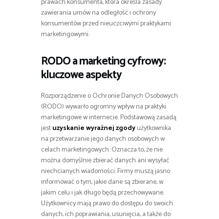
prawach konsumenta, która określa zasady
zawierania umów na odległość i ochrony
konsumentów przed nieuczciwymi praktykami
marketingowymi.
RODO a marketing cyfrowy:
kluczowe aspekty
Rozporządzenie o Ochronie Danych Osobowych
(RODO) wywarło ogromny wpływ na praktyki
marketingowe w internecie. Podstawową zasadą
jest
uzyskanie wyraźnej zgody
użytkownika
na przetwarzanie jego danych osobowych w
celach marketingowych. Oznacza to, że nie
można domyślnie zbierać danych ani wysyłać
niechcianych wiadomości. Firmy muszą jasno
informować o tym, jakie dane są zbierane, w
jakim celu i jak długo będą przechowywane.
Użytkownicy mają prawo do dostępu do swoich
danych, ich poprawiania, usunięcia, a także do