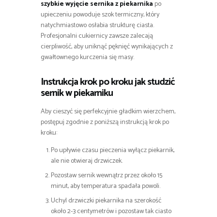
szybkie wyjęcie sernika z piekarnika
po
upieczeniu powoduje szok termiczny, który
natychmiastowo osłabia strukturę ciasta.
Profesjonalni cukiernicy zawsze zalecają
cierpliwość, aby uniknąć pęknięć wynikających z
gwałtownego kurczenia się masy.
Instrukcja krok po kroku jak studzić
sernik w piekarniku
Aby cieszyć się perfekcyjnie gładkim wierzchem,
postępuj zgodnie z poniższą instrukcją krok po
kroku:
Po upływie czasu pieczenia wyłącz piekarnik,
ale nie otwieraj drzwiczek.
Pozostaw sernik wewnątrz przez około 15
minut, aby temperatura spadała powoli.
Uchyl drzwiczki piekarnika na szerokość
około 2-3 centymetrów i pozostaw tak ciasto