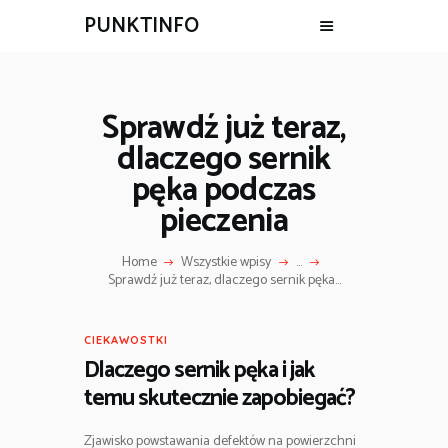
PUNKTINFO
Sprawdź już teraz,
dlaczego sernik
pęka podczas
pieczenia
Home
Wszystkie wpisy
...
Sprawdź już teraz, dlaczego sernik pęka...
CIEKAWOSTKI
Dlaczego sernik pęka i jak
temu skutecznie zapobiegać?
Zjawisko powstawania defektów na powierzchni