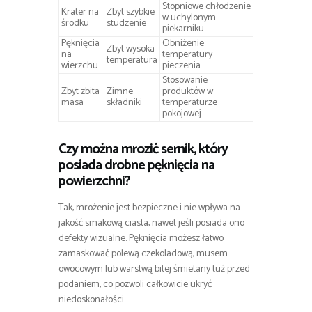
Stopniowe chłodzenie
Krater na
Zbyt szybkie
w uchylonym
środku
studzenie
piekarniku
Pęknięcia
Obniżenie
Zbyt wysoka
na
temperatury
temperatura
wierzchu
pieczenia
Stosowanie
Zbyt zbita
Zimne
produktów w
masa
składniki
temperaturze
pokojowej
Czy można mrozić sernik, który
posiada drobne pęknięcia na
powierzchni?
Tak, mrożenie jest bezpieczne i nie wpływa na
jakość smakową ciasta, nawet jeśli posiada ono
defekty wizualne. Pęknięcia możesz łatwo
zamaskować polewą czekoladową, musem
owocowym lub warstwą bitej śmietany tuż przed
podaniem, co pozwoli całkowicie ukryć
niedoskonałości.