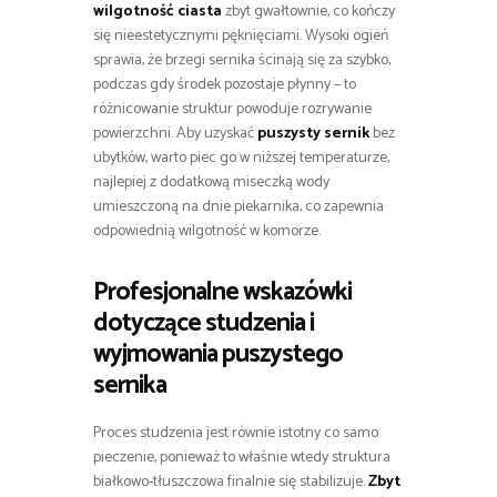
wilgotność ciasta
zbyt gwałtownie, co kończy
się nieestetycznymi pęknięciami. Wysoki ogień
sprawia, że brzegi sernika ścinają się za szybko,
podczas gdy środek pozostaje płynny – to
różnicowanie struktur powoduje rozrywanie
powierzchni. Aby uzyskać
puszysty sernik
bez
ubytków, warto piec go w niższej temperaturze,
najlepiej z dodatkową miseczką wody
umieszczoną na dnie piekarnika, co zapewnia
odpowiednią wilgotność w komorze.
Profesjonalne wskazówki
dotyczące studzenia i
wyjmowania puszystego
sernika
Proces studzenia jest równie istotny co samo
pieczenie, ponieważ to właśnie wtedy struktura
białkowo-tłuszczowa finalnie się stabilizuje.
Zbyt