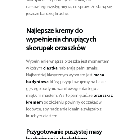
skorupki należy odłożyć na kratkę do
całkowitego wystygnięcia, co sprawi, że staną się
jeszcze bardziej kruche.
Najlepsze kremy do
wypełnienia chrupiących
skorupek orzeszków
Wypełnienie wnętrza orzeszka jest momentem,
w którym
ciastka
nabierają pełni smaku.
Najbardziej klasycznym wyborem jest
masa
budyniowa
, którą przygotowujemy na bazie
gęstego budyniu waniliowego utartego z
miękkim masłem. Warto pamiętać, że
orzeszki z
kremem
po złożeniu powinny odczekać w
lodówce, aby nadzienie idealnie związało z
kruchym ciastem.
Przygotowanie puszystej masy