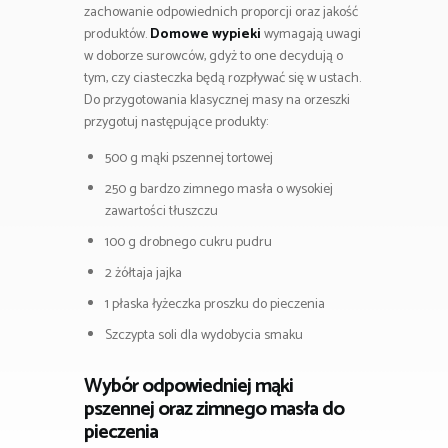
zachowanie odpowiednich proporcji oraz jakość
produktów.
Domowe wypieki
wymagają uwagi
w doborze surowców, gdyż to one decydują o
tym, czy ciasteczka będą rozpływać się w ustach.
Do przygotowania klasycznej masy na orzeszki
przygotuj następujące produkty:
500 g mąki pszennej tortowej
250 g bardzo zimnego masła o wysokiej
zawartości tłuszczu
100 g drobnego cukru pudru
2 żółtaja jajka
1 płaska łyżeczka proszku do pieczenia
Szczypta soli dla wydobycia smaku
Wybór odpowiedniej mąki
pszennej oraz zimnego masła do
pieczenia