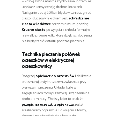
w kostkę zimne masło i szybko siekaj nożem, aż
uzyskasz konsystencję drobnej kruszonki.
Następnie dodaj żółtka i błyskawicznie zagnieć
ciasto. Kluczowym krokiem jest
schładzanie
ciasta w lodówce
przez minimum godzinę.
Kruche ciasto
po wyjęciu z chłodu formuj w
niewielkie, równe kulki, które dzięki schłodzeniu
nie będą tracić kształtu podczas pieczenia.
Technika pieczenia połówek
orzeszków w elektrycznej
orzeszkownicy
Rozgrzej
opiekacz do orzeszków
i delikatnie
przesmaruj płyty tłuszczem, zwłaszcza przy
pierwszym pieczeniu. Układaj kulki w
zagłębieniach formy i zamykaj urządzenie na
około 2-3 minuty. Złocisty kolor to znak, że
przepis na orzeszki z opiekacza
został
zrealizowany poprawnie. Po wyjęciu z formy,