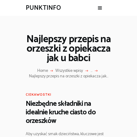
PUNKTINFO
Najlepszy przepis na
orzeszki z opiekacza
jak u babci
Home
Wszystkie wpisy
...
Najlepszy przepis na orzeszki z opiekacza jak...
CIEKAWOSTKI
Niezbędne składniki na
idealnie kruche ciasto do
orzeszków
Aby uzyskać smak dzieciństwa, kluczowe jest