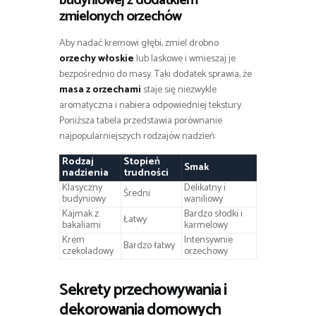
budyniowej z dodatkiem
zmielonych orzechów
Aby nadać kremowi głębi, zmiel drobno
orzechy włoskie
lub laskowe i wmieszaj je
bezpośrednio do masy. Taki dodatek sprawia, że
masa z orzechami
staje się niezwykle
aromatyczna i nabiera odpowiedniej tekstury.
Poniższa tabela przedstawia porównanie
najpopularniejszych rodzajów nadzień:
Rodzaj
Stopień
Smak
nadzienia
trudności
Klasyczny
Delikatny i
Średni
budyniowy
waniliowy
Kajmak z
Bardzo słodki i
Łatwy
bakaliami
karmelowy
Krem
Intensywnie
Bardzo łatwy
czekoladowy
orzechowy
Sekrety przechowywania i
dekorowania domowych