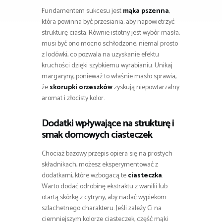
Fundamentem sukcesu jest
mąka pszenna
,
która powinna być przesiania, aby napowietrzyć
strukturę ciasta. Równie istotny jest wybór masła;
musi być ono mocno schłodzone, niemal prosto
z lodówki, co pozwala na uzyskanie efektu
kruchości dzięki szybkiemu wyrabianiu. Unikaj
margaryny, ponieważ to właśnie masło sprawia,
że
skorupki orzeszków
zyskują niepowtarzalny
aromat i złocisty kolor.
Dodatki wpływające na strukturę i
smak domowych ciasteczek
Chociaż bazowy przepis opiera się na prostych
składnikach, możesz eksperymentować z
dodatkami, które wzbogacą te
ciasteczka
.
Warto dodać odrobinę ekstraktu z wanilii lub
otartą skórkę z cytryny, aby nadać wypiekom
szlachetnego charakteru. Jeśli zależy Ci na
ciemniejszym kolorze ciasteczek, część mąki