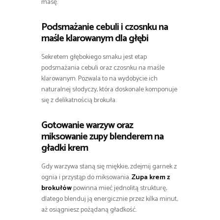
masę.
Podsmażanie cebuli i czosnku na
maśle klarowanym dla głębi
Sekretem głębokiego smaku jest etap
podsmażania cebuli oraz czosnku na maśle
klarowanym. Pozwala to na wydobycie ich
naturalnej słodyczy, która doskonale komponuje
się z delikatnością brokuła.
Gotowanie warzyw oraz
miksowanie zupy blenderem na
gładki krem
Gdy warzywa staną się miękkie, zdejmij garnek z
ognia i przystąp do miksowania.
Zupa krem z
brokułów
powinna mieć jednolitą strukturę,
dlatego blenduj ją energicznie przez kilka minut,
aż osiągniesz pożądaną gładkość.