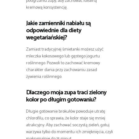
podgrzaniu zupy, aby zachować idealną
kremową konsystencję.
Jakie zamienniki nabiału są
odpowiednie dla diety
wegetariańskiej?
Zamiast tradycyjnej śmietanki możesz użyć
mleczka kokosowego lub gęstego jogurtu
roślinnego. Pozwoli to zachować kremowy
charakter dania przy zachowaniu zasad
żywienia roślinnego.
Dlaczego moja zupa traci zielony
kolor po długim gotowaniu?
Długie gotowanie brokułów powoduje utratę
chlorofilu, co sprawia, że kolor staje się mniej
atrakcyjny. Aby zachować soczystą zieleń, gotuj
warzywa tylko do momentu ich zmięknięcia, czyli
maksymalnie do 15 minut.