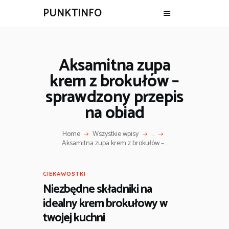
PUNKTINFO
Aksamitna zupa
krem z brokułów –
sprawdzony przepis
na obiad
Home
Wszystkie wpisy
...
Aksamitna zupa krem z brokułów –...
CIEKAWOSTKI
Niezbędne składniki na
idealny krem brokułowy w
twojej kuchni