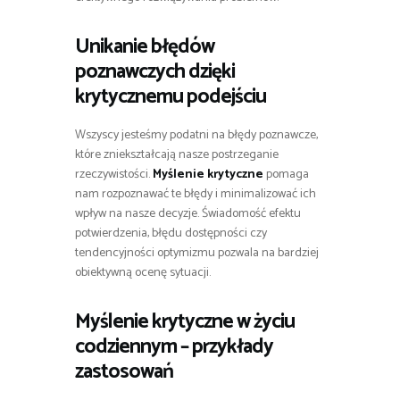
Unikanie błędów
poznawczych dzięki
krytycznemu podejściu
Wszyscy jesteśmy podatni na błędy poznawcze,
które zniekształcają nasze postrzeganie
rzeczywistości.
Myślenie krytyczne
pomaga
nam rozpoznawać te błędy i minimalizować ich
wpływ na nasze decyzje. Świadomość efektu
potwierdzenia, błędu dostępności czy
tendencyjności optymizmu pozwala na bardziej
obiektywną ocenę sytuacji.
Myślenie krytyczne
w życiu
codziennym – przykłady
zastosowań